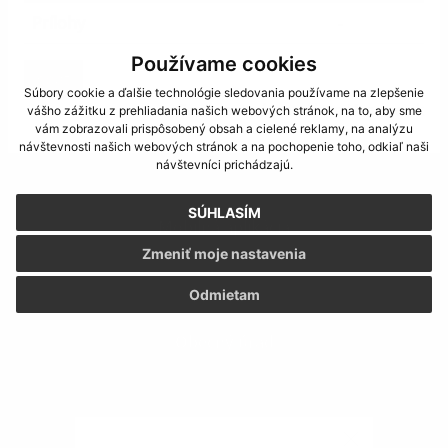
Prílohy
-
Používame cookies
späť
Súbory cookie a ďalšie technológie sledovania používame na zlepšenie
Generované portálom
Uradne.sk
vášho zážitku z prehliadania našich webových stránok, na to, aby sme
vám zobrazovali prispôsobený obsah a cielené reklamy, na analýzu
návštevnosti našich webových stránok a na pochopenie toho, odkiaľ naši
návštevníci prichádzajú.
SÚHLASÍM
Mobilná aplikácia
Zmeniť moje nastavenia
Odmietam
Obecný úrad