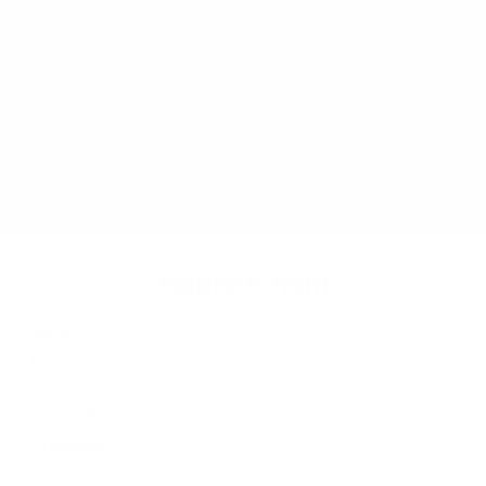
Napíšte nám
Meno
Priezvisko
E-mailová adresa
*
Meno:
*
Priezvisko: