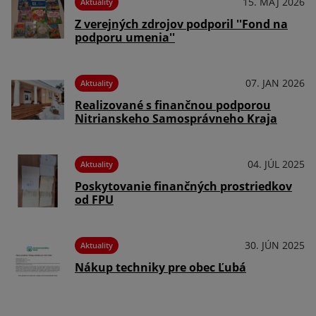
15. MÁJ 2026
Aktuality
Z verejných zdrojov podporil ''Fond na
podporu umenia''
07. JAN 2026
Aktuality
Realizované s finančnou podporou
Nitrianskeho Samosprávneho Kraja
04. JÚL 2025
Aktuality
Poskytovanie finančných prostriedkov
od FPU
30. JÚN 2025
Aktuality
Nákup techniky pre obec Ľubá