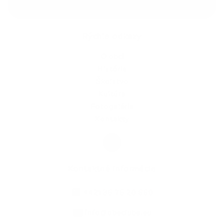
Odoslať správu
Rýchle odkazy
O obci
História
Školstvo
Kultúra
Fotogaléria
Kontakty
Kontaktné informácie
+421 36 75 20 660
info@obecluba.eu