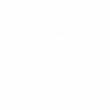
OBEC
ĽUBÁ
Prvá písomná zmienka o obci pochádza z roku 1247
pod názvom Leuka. Počas svojich dejín patrila k
dŕžavám cirkvi i zemianstva. V roku 1443 ju
vlastnili Libadiovci, neskôr, v roku 1532 Nyáryiovci
a od roku 1549 patrila pod Ostrihomskú kapitulu.
Počas tureckých vojen bola takmer vyľudnená.
Obyvatelia sa zaoberali poľnohospodárstvom a
vinohradníctvom. Dodnes sú v okolí známe
oberačkové slávnosti v tejto dedinke. Dominantou