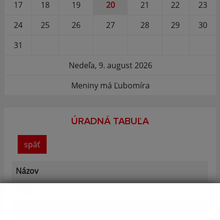
17
18
19
20
21
22
23
24
25
26
27
28
29
30
31
Nedeľa, 9. august 2026
Meniny má Ľubomíra
ÚRADNÁ TABUĽA
späť
Názov
Popis
Dátum