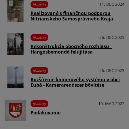
11. DEC 2024
Aktuality
Realizované s finančnou podporou
Nitrianskeho Samosprávneho Kraja
26. DEC 2023
Aktuality
Rekonštrukcia obecného rozhlasu -
Hangosbemondó felújítása
26. DEC 2023
Aktuality
Rozšírenie kamerového systému v obci
Ľubá - Kamerarendszer bővítése
10. MAR 2022
Aktuality
Poďakovanie