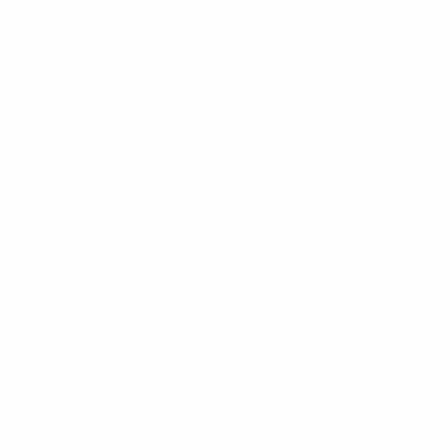
obce a sakrálnou pamiatkou je rímskokatolícky
kostol. Bol postavený v 2. polovici 18. storočia v
neskorobarokovom štýle. Nad oltárom visí obraz sv.
Jána Krstiteľa z roku 1882. Zaujímavou stavbou je i
budova materskej školy. Bola postavená v roku
1953. Dnes v Ľubej žije okolo 500 obyvateľov. V obci
je vybudovaná kvalitná infraštruktúra, vodovod,
plyn a káblová televízia. Severovýchodne od obce sa
rozprestiera sústava štyroch malých vodných
nádrží, ktoré sú využívané najmä rybármi.
Obohacujú panorámu obce v oblasti cestovného
ruchu rovnako, ako už spomínaná vinohradnícka
tradícia.