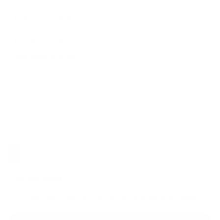
*
E-mailová adresa:
Text vašej správy...
*
Text vašej správy:
Príloha:
Príloha
*
povinné položky
*
Oboznámil som sa so
spracúvaním osobných údajov
Google reCaptcha Response