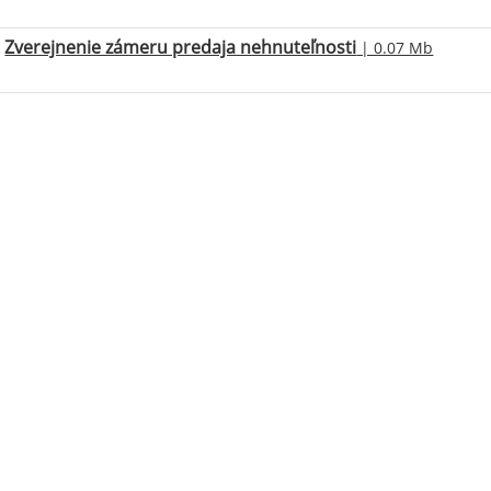
Zverejnenie zámeru predaja nehnuteľnosti
| 0.07 Mb