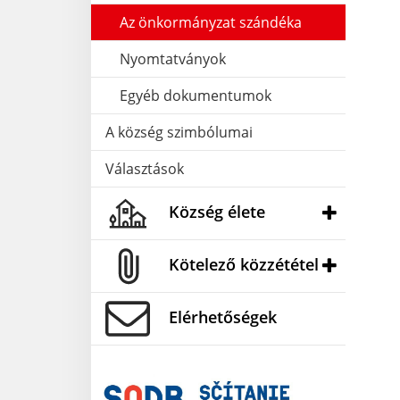
Az önkormányzat szándéka
Nyomtatványok
Egyéb dokumentumok
A község szimbólumai
Választások
Község élete
Kötelező közzététel
Elérhetőségek