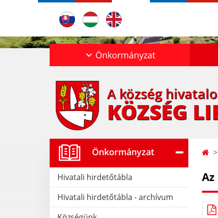
Önkormányzat
A község hivatal
KÖZSÉG LI
Önkormányzat
Az
Hivatali hirdetőtábla
Hivatali hirdetőtábla - archívum
Községünk