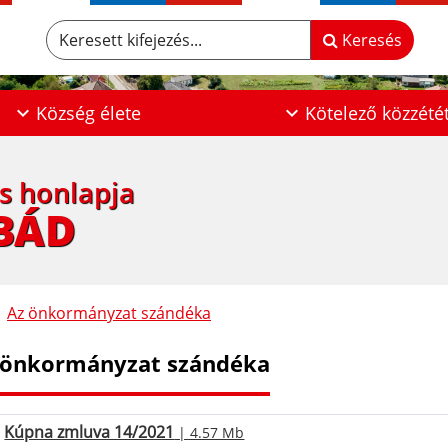
Keresett kifejezés...
Keresés
Község élete
Kötelező közzété
os honlapja
BÁD
Az önkormányzat szándéka
 önkormányzat szándéka
Kúpna zmluva 14/2021
| 4.57 Mb