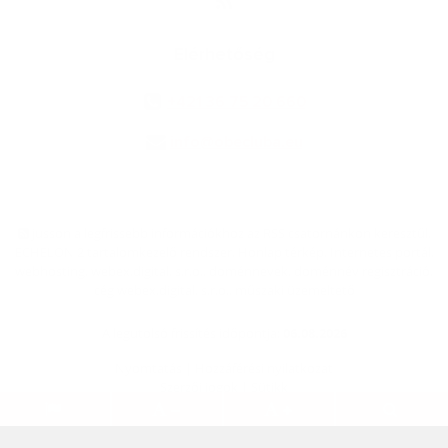
Elérhetőség
+421 36 75 20 660
info@obecluba.eu
jusson a legfrissebb információkhoz az RSS csatornánkon keresztűl
,
ECHELON 2 tartalomkezelő rendszer,
Honlap térkép
,
Internetes portál
,
webhosting
,
webex.digital, s.r.o.
,
doménnevek
,
doménnév regisztráció
,
cég webex.digital, s.r.o.
,
műszaki üzemeltető
A legutolsó frissítés időpontja:
06.08.2026
Nyomtatás
|
Hozzáférési nyilatkozat
Szerzői jogok
|
Sütikk
.
.
.
.
.
.
webdesign
|