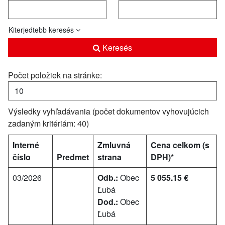
Kiterjedtebb keresés
Keresés
Počet položiek na stránke:
Výsledky vyhľadávania (počet dokumentov vyhovujúcich
zadaným kritériám: 40)
Interné
Zmluvná
Cena celkom (s
číslo
Predmet
strana
DPH)*
03/2026
Odb.:
Obec
5 055.15 €
Ľubá
Dod.:
Obec
Ľubá