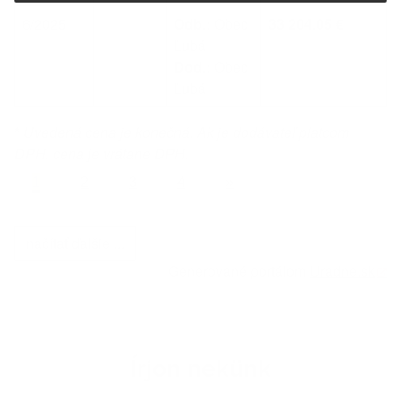
6/2025
Odb.:
Obec
33 204.05 €
Ľubá
Dod.:
Obec
Ľubá
*
Uvedená cena je konečná. Ak je dodávateľ platcom
DPH, cena je vrátane DPH.
1
2
3
4
»
načítať ďalšie ...
Generované portálom
Uradne.sk
Írjon nekünk