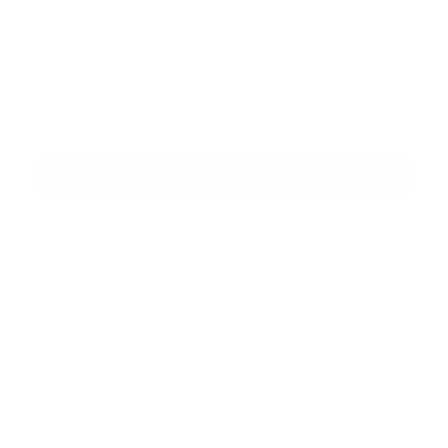
Melléklet
*
kötelező elemek
*
Megismerkedtem a
személyes adatok feldolgozásával
Google reCaptcha Response
Üzenet küldése
Gyors linkek
Községünk
Település története
Iskolaügy
Kultúra
Fotóalbum
Elérhetőségek