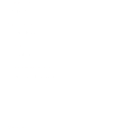
Keresztnév
Vezetéknév
E-mail cím
*
Keresztnév:
*
Vezetéknév:
*
E-mail cím:
Üzenetének szövege...
*
Üzenetének szövege:
Melléklet: