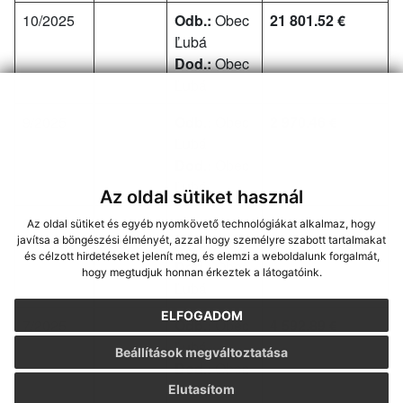
10/2025
Odb.:
Obec
21 801.52 €
Ľubá
Dod.:
Obec
Ľubá
9/2025
Odb.:
Obec
2 970.46 €
Ľubá
Dod.:
Obec
Ľubá
Az oldal sütiket használ
8/2025
Odb.:
Obec
4 682.69 €
Az oldal sütiket és egyéb nyomkövető technológiákat alkalmaz, hogy
javítsa a böngészési élményét, azzal hogy személyre szabott tartalmakat
Ľubá
és célzott hirdetéseket jelenít meg, és elemzi a weboldalunk forgalmát,
Dod.:
Obec
hogy megtudjuk honnan érkeztek a látogatóink.
Ľubá
ELFOGADOM
7/2025
Odb.:
Obec
4 592.89 €
Ľubá
Beállítások megváltoztatása
Dod.:
Obec
Ľubá
Elutasítom