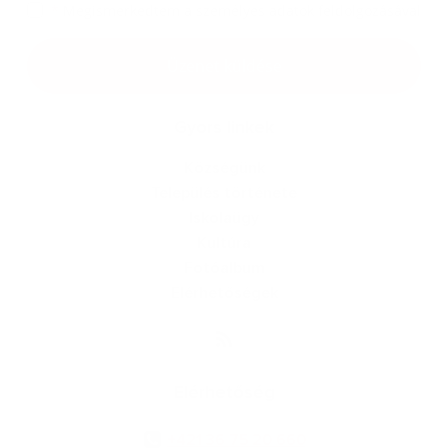
*
Megismerkedtem a
személyes adatok feldolgozásával
Google reCaptcha Response
Üzenet küldése
Gyors linkek
Községünk
Település története
Iskolaügy
Kultúra
Fotóalbum
Elérhetőségek
Elérhetőség
+421 36 75 20 660