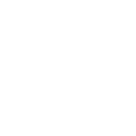
*
E-mail cím:
Üzenetének szövege...
*
Üzenetének szövege:
Melléklet:
Melléklet
*
kötelező elemek