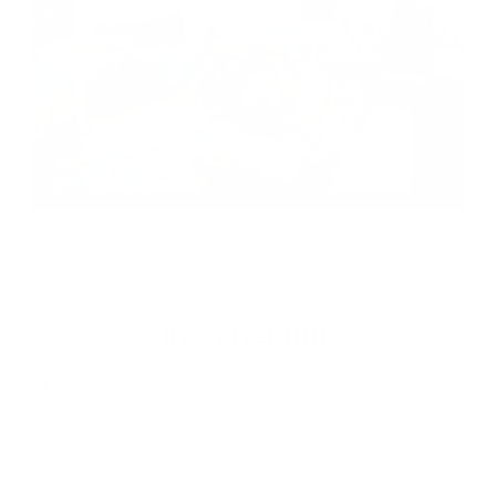
Írjon nekünk
Keresztnév
Vezetéknév
E-mail cím
*
Keresztnév:
*
Vezetéknév: