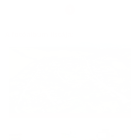
1
A fotóalbum listája: