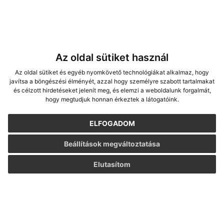
*
Vezetéknév:
Az oldal sütiket használ
*
E-mail cím:
Az oldal sütiket és egyéb nyomkövető technológiákat alkalmaz, hogy
javítsa a böngészési élményét, azzal hogy személyre szabott tartalmakat
és célzott hirdetéseket jelenít meg, és elemzi a weboldalunk forgalmát,
Üzenetének szövege...
*
Üzenetének szövege:
hogy megtudjuk honnan érkeztek a látogatóink.
ELFOGADOM
Beállítások megváltoztatása
Elutasítom
Melléklet:
Melléklet