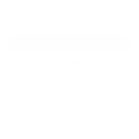
*
kötelező elemek
*
Megismerkedtem a
személyes adatok feldolgozásával
Google reCaptcha Response
Üzenet küldése
Gyors linkek
Községünk
Település története
Iskolaügy
Kultúra
Fotóalbum
Elérhetőségek