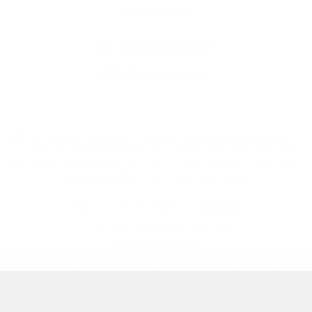
Elérhetőség
+421 36 75 20 660
info@obecluba.eu
jusson a legfrissebb információkhoz az RSS csatornánkon keresztűl
,
ECHELON 2 tartalomkezelő rendszer,
Honlap térkép
,
Internetes portál
,
webhosting
,
webex.digital, s.r.o.
,
doménnevek
,
doménnév regisztráció
,
cég webex.digital, s.r.o.
,
műszaki üzemeltető
A legutolsó frissítés időpontja:
06.08.2026
Nyomtatás
|
Hozzáférési nyilatkozat
Szerzői jogok
|
Sütikk
.
.
.
.
.
.
webdesign
|