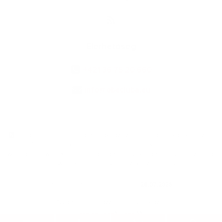
Elérhetőség
+421 36 75 20 660
info@obecluba.eu
jusson a legfrissebb információkhoz az RSS csatornánkon keresztűl
,
ECHELON 2 tartalomkezelő rendszer,
Honlap térkép
,
Internetes portál
,
webhosting
,
webex.digital, s.r.o.
,
doménnevek
,
doménnév regisztráció
,
cég webex.digital, s.r.o.
,
műszaki üzemeltető
A legutolsó frissítés időpontja:
28.07.2026
Nyomtatás
|
Hozzáférési nyilatkozat
Szerzői jogok
|
Sütikk