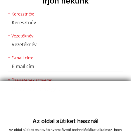
Írjon nekünk
Keresztnév
Vezetéknév
E-mail cím
*
Keresztnév:
*
Vezetéknév:
*
E-mail cím:
Üzenetének szövege...
*
Üzenetének szövege:
Az oldal sütiket használ
Az oldal sütiket és egyéb nyomkövető technológiákat alkalmaz, hogy