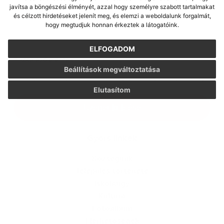
javítsa a böngészési élményét, azzal hogy személyre szabott tartalmakat
és célzott hirdetéseket jelenít meg, és elemzi a weboldalunk forgalmát,
Melléklet:
hogy megtudjuk honnan érkeztek a látogatóink.
Melléklet
ELFOGADOM
*
kötelező elemek
Beállítások megváltoztatása
*
Megismerkedtem a
személyes adatok feldolgozásával
Elutasítom
Google reCaptcha Response
Üzenet küldése
Gyors linkek
Községünk
Település története
Iskolaügy
Kultúra
Fotóalbum
Elérhetőségek