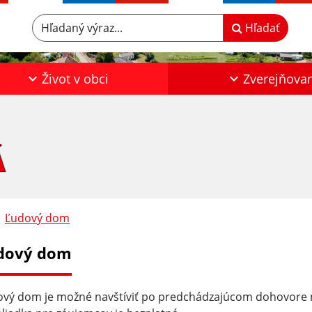
Hľadaný výraz...
Hľadať
Život v obci
Zverejňova
Á
Ľudový dom
dový dom
vý dom je možné navštíviť po predchádzajúcom dohovore 