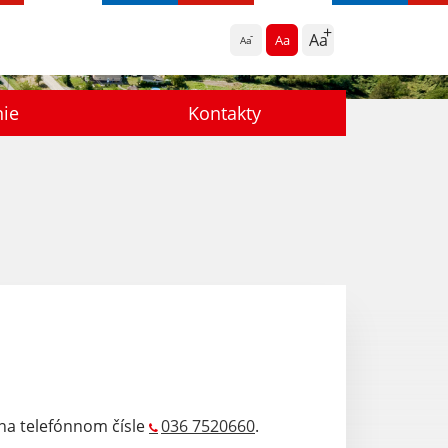
Aa
Aa
Aa
nie
Kontakty
na telefónnom čísle
036 7520660
.