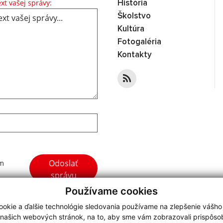
Text vašej správy...
xt vašej správy:
História
Školstvo
Kultúra
Fotogaléria
Kontakty
Google reCaptcha Response
Odoslať
ím
správu
Používame cookies
okie a ďalšie technológie sledovania používame na zlepšenie vášho
 našich webových stránok, na to, aby sme vám zobrazovali prispôs