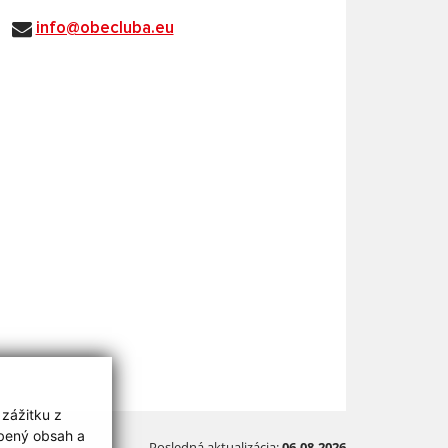
info@obecluba.eu
 zážitku z
obený obsah a
Posledná aktualizácia:
06.08.2026