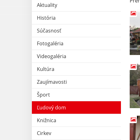
Preh
Aktuality
História
Súčasnosť
Fotogaléria
Videogaléria
Kultúra
Zaujímavosti
Šport
Ľudový dom
Knižnica
Cirkev