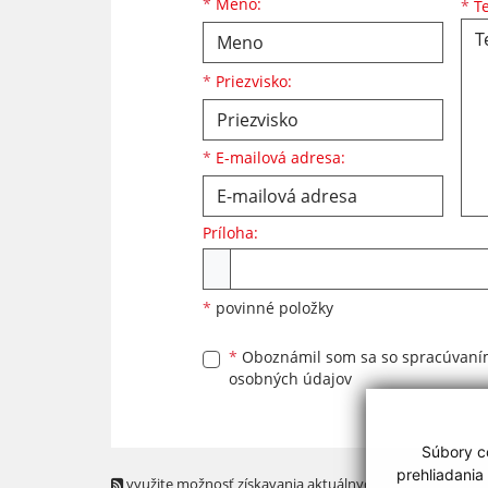
Meno
Priezvisko
E-mailová adresa
*
Meno:
*
Te
*
Priezvisko:
*
E-mailová adresa:
Príloha:
Príloha
*
povinné položky
*
Oboznámil som sa so
spracúvan
osobných údajov
Súbory co
prehliadania
využite možnosť získavania aktuálnych informácií s