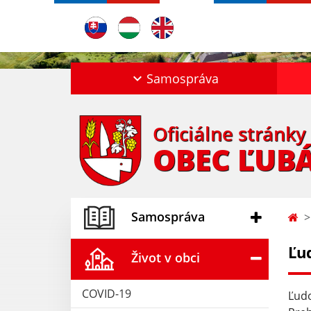
Samospráva
Oficiálne stránky
OBEC ĽUB
Samospráva
Ľu
Život v obci
COVID-19
Ľudo