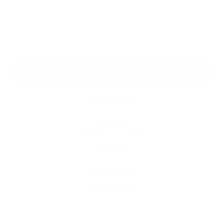
*
kötelező elemek
*
Megismerkedtem a
személyes adatok feldolgozásával
Google reCaptcha Response
Üzenet küldése
Gyors linkek
Községünk
Település története
Iskolaügy
Kultúra
Fotóalbum
Elérhetőségek