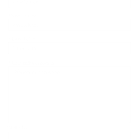
*
Vezetéknév:
*
E-mail cím:
Üzenetének szövege...
*
Üzenetének szövege:
Melléklet:
Melléklet