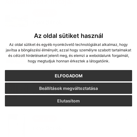
Aktualitások listája:
06. JÚL 2026
Aktualitások
nový článok
Az oldal sütiket használ
Az oldal sütiket és egyéb nyomkövető technológiákat alkalmaz, hogy
15. MÁJ 2026
Aktualitások
javítsa a böngészési élményét, azzal hogy személyre szabott tartalmakat
és célzott hirdetéseket jelenít meg, és elemzi a weboldalunk forgalmát,
nový článok
hogy megtudjuk honnan érkeztek a látogatóink.
ELFOGADOM
07. JAN 2026
Aktualitások
Beállítások megváltoztatása
nový článok
Elutasítom
04. JÚL 2025
Aktualitások
nový článok