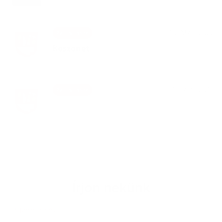
10. MAR 2022
Aktualitások
Köszönet
18. APR 2019
Aktualitások
Írjon nekünk
Keresztnév
Vezetéknév
E-mail cím
*
Keresztnév: