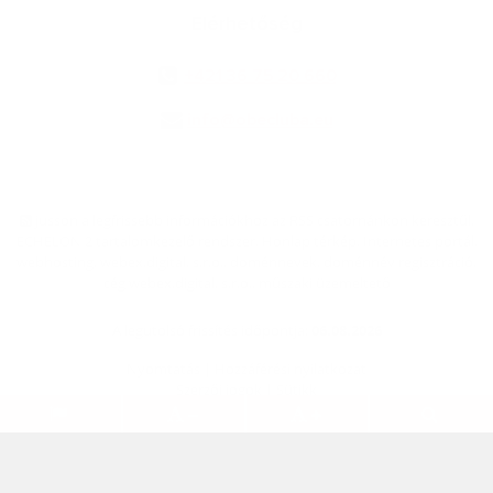
Elérhetőség
+421 36 75 20 660
info@obecluba.eu
jusson a legfrissebb információkhoz az RSS csatornánkon keresztűl
,
ECHELON 2 tartalomkezelő rendszer,
Honlap térkép
,
Internetes portál
,
webhosting
,
webex.digital, s.r.o.
,
doménnevek
,
doménnév regisztráció
,
cég webex.digital, s.r.o.
,
műszaki üzemeltető
A legutolsó frissítés időpontja:
06.08.2026
Nyomtatás
|
Hozzáférési nyilatkozat
Szerzői jogok
|
Sütikk
.
.
.
.
.
.
webdesign
|