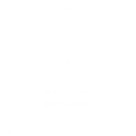
O obci
História
Školstvo
Kultúra
Fotogaléria
Kontakty
Kontaktné informácie
+421 36 75 20 660
info@obecluba.eu
využite možnosť získavania aktuálnych informácií s využitím RSS
,