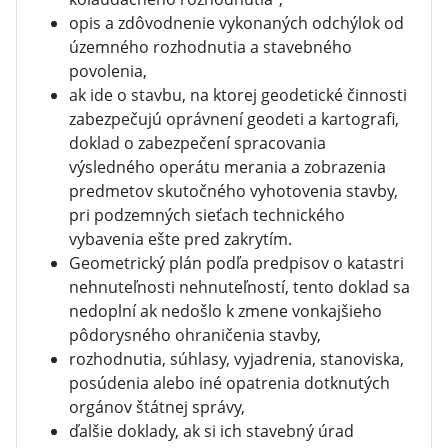
opis a zdôvodnenie vykonaných odchýlok od
územného rozhodnutia a stavebného
povolenia,
ak ide o stavbu, na ktorej geodetické činnosti
zabezpečujú oprávnení geodeti a kartografi,
doklad o zabezpečení spracovania
výsledného operátu merania a zobrazenia
predmetov skutočného vyhotovenia stavby,
pri podzemných sieťach technického
vybavenia ešte pred zakrytím.
Geometrický plán podľa predpisov o katastri
nehnuteľnosti nehnuteľností, tento doklad sa
nedoplní ak nedošlo k zmene vonkajšieho
pôdorysného ohraničenia stavby,
rozhodnutia, súhlasy, vyjadrenia, stanoviska,
posúdenia alebo iné opatrenia dotknutých
orgánov štátnej správy,
ďalšie doklady, ak si ich stavebný úrad