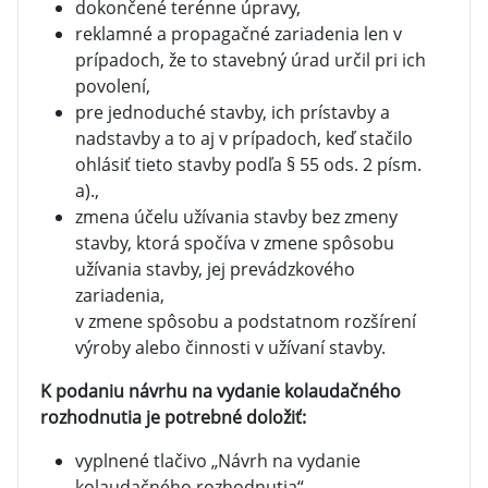
dokončené terénne úpravy,
reklamné a propagačné zariadenia len v
prípadoch, že to stavebný úrad určil pri ich
povolení,
pre jednoduché stavby, ich prístavby a
nadstavby a to aj v prípadoch, keď stačilo
ohlásiť tieto stavby podľa § 55 ods. 2 písm.
a).,
zmena účelu užívania stavby bez zmeny
stavby, ktorá spočíva v zmene spôsobu
užívania stavby, jej prevádzkového
zariadenia,
v zmene spôsobu a podstatnom rozšírení
výroby alebo činnosti v užívaní stavby.
K podaniu návrhu na vydanie kolaudačného
rozhodnutia je potrebné doložiť:
vyplnené tlačivo „Návrh na vydanie
kolaudačného rozhodnutia“,