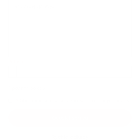
Príloha:
Príloha
*
povinné položky
*
Oboznámil som sa so
spracúvaním osobných údajov
Google reCaptcha Response
Odoslať správu
Rýchle odkazy