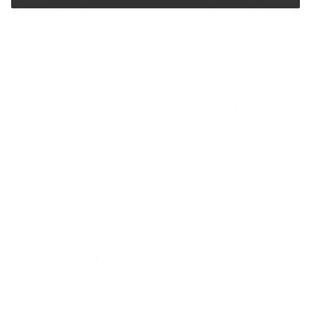
výkresy, v ktorých sú vyznačené zmeny, ku
ktorým došlo počas uskutočňovania stavby,
tieto zmeny môžu byť na základe
kolaudačného
rozhodnutia vyznačené v projektovej
dokumentácií overenej stavebným úradom v
stavebnom konaní, ak konanie o nich
stavebný úrad
spojil s kolaudačným konaním,
doklady o overení požadovaných vlastností
výrobkov a ďalšie doklady určené v
podmienkach stavebného povolenia, (43f SZ),
podrobnejšia dokumentácia vypracovaná
ešte pred začatím stavby, ak stavebný úrad
jej vypracovanie určil v podmienkach
stavebného povolenia,
stavebný denník.
Ods. 2