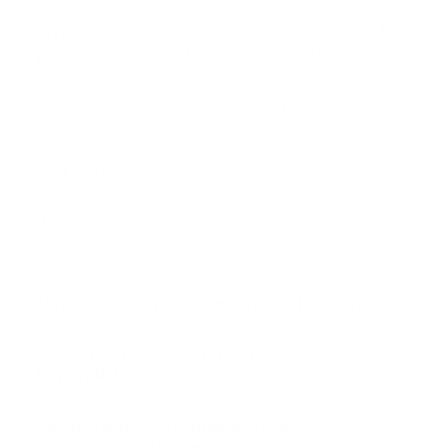
Pri jednoduchých a drobných stavbách môžu byť
po dohode so stavebným úradom náležitosti
návrhu na vydanie kolaudačného
rozhodnutia vrátane jeho príloh primerane
zjednodušené.
Žiadosť o
Dátum vyvesenia:
kolaudačné
23.08.2022
rozhodnutie
| 0.05 Mb
Návrh na vydanie územného rozhodnutia
Žiadosť o zriadenie vjazdu miestnej
komunikácie
Povolenie na odstránenie stavby,
nariadenie odstránenia stavby, dodatočné