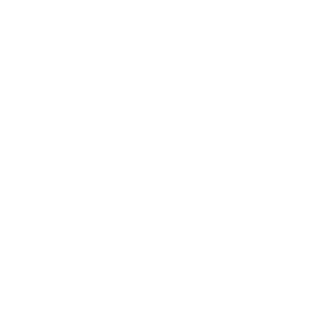
povolenie stavieb
Napíšte nám
Meno
Priezvisko
E-mailová adresa
*
Meno:
*
Priezvisko:
*
E-mailová adresa:
Text vašej správy...
*
Text vašej správy: