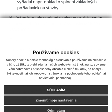
vyžiadal napr. doklad o splnení základných
požiadaviek na stavby.
Na ústne konanie spojené s miestnym zisťovaním
sa predkladajú na základe § 18 vyhlášky MŽP SR č.
453/2000 Z z.:
Ods. 1
doklad o vytýčení priestorovej polohy stavby,
Používame cookies
doklady o výsledkoch predpísaných skúšok a
Súbory cookie a ďalšie technológie sledovania používame na zlepšenie
meraní a o spôsobilosti prevádzkových
vášho zážitku z prehliadania našich webových stránok, na to, aby sme
zariadení na plynulú a bezpečnú prevádzku ,
vám zobrazovali prispôsobený obsah a cielené reklamy, na analýzu
ak bola vykonaná skúšobná prevádzka, jej
návštevnosti našich webových stránok a na pochopenie toho, odkiaľ naši
návštevníci prichádzajú.
vyhodnotenie alebo správa o výsledku
komplexného preskúšania (§ 43 f SZ),
SÚHLASÍM
projektová dokumentácia overená
stavebným úradom v stavebnom konaní
Zmeniť moje nastavenia
alebo povoľovaní zmeny stavby pred jej
dokončením,
Odmietam