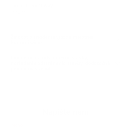
umiestnení stavby
|
0.04 Mb
Žiadosť o zriadenie vjazdu miestnej
komunikácie
Povolenie na odstránenie stavby,
nariadenie odstránenia stavby, dodatočné
povolenie stavieb
Napíšte nám
Meno
Priezvisko
E-mailová adresa
*
Meno: