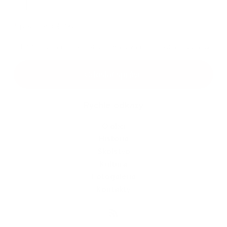
*
povinné položky
*
Oboznámil som sa so
spracúvaním osobných údajov
Google reCaptcha Response
Odoslať správu
Rýchle odkazy
O obci
História
Školstvo
Kultúra
Fotogaléria
Kontakty