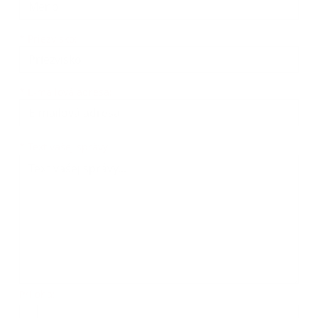
*
Priezvisko:
*
E-mailová adresa:
Text vašej správy...
*
Text vašej správy:
Príloha:
Príloha