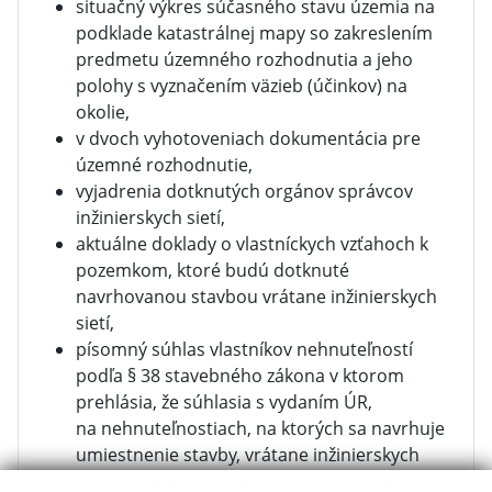
situačný výkres súčasného stavu územia na
podklade katastrálnej mapy so zakreslením
predmetu územného rozhodnutia a jeho
polohy s vyznačením väzieb (účinkov) na
okolie,
v dvoch vyhotoveniach dokumentácia pre
územné rozhodnutie,
vyjadrenia dotknutých orgánov správcov
inžinierskych sietí,
aktuálne doklady o vlastníckych vzťahoch k
pozemkom, ktoré budú dotknuté
navrhovanou stavbou vrátane inžinierskych
sietí,
písomný súhlas vlastníkov nehnuteľností
podľa § 38 stavebného zákona v ktorom
prehlásia, že súhlasia s vydaním ÚR,
na nehnuteľnostiach, na ktorých sa navrhuje
umiestnenie stavby, vrátane inžinierskych
sietí (v prípade, že navrhovateľ nemá k