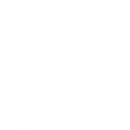
je v jeho výlučnom vlastníctve, teda vo vlastníctve
toho kto podáva návrh, doklad o
„inom práve k pozemku“. Pod pojmom iné právo
k pozemku sa podľa § 139 ods. 1 stavebného
zákona – podľa povahy prípadu rozumie:
nájomná zmluva,
dohoda o budúcej kúpnej zmluve, z ktorých
vyplýva právo uskutočniť stavbu,
právo vyplývajúce z vecného bremena
spojeného s pozemkom alebo stavbou,
právo vyplývajúce z iných predpisov.
Lehota pre vybavenie:
v jednoduchých prípadoch
do 30 dní, v zložitejších prípadoch do 60 dní, v
prípade prerušenia konania lehoty neplynú).
Návrh na vydanie
Dátum vyvesenia:
územného
23.08.2022
rozhodnutia o