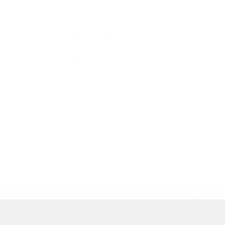
Kontaktné informácie
+421 36 75 20 660
info@obecluba.eu
využite možnosť získavania aktuálnych informácií s využitím RSS
,
CMS systém (redakčný) systém ECHELON 2,
Mapa stránok
,
web portál
,
webhosting
,
webex.digital, s.r.o.
,
domény
,
registrácia domény
,
spoločnosť webex.digital, s.r.o.
,
technický prevádzkovateľ
Posledná aktualizácia:
06.08.2026
Vytlačiť stránku
|
Vyhlásenie o prístupnosti
Autorské práva
|
Cookies
.
.
.
.
.
.
webdesign
|