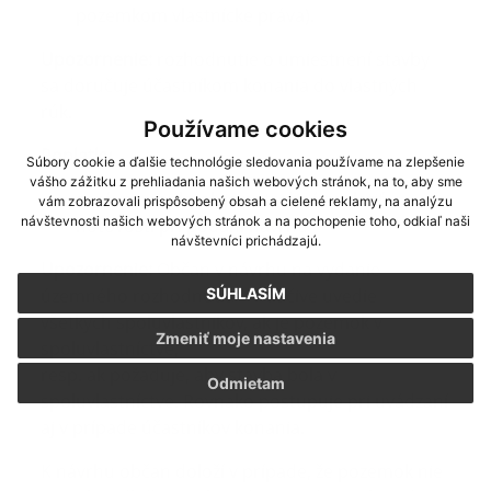
pozemkom vlastnícke práva).
Upozornenie:
rozhodnutie o umiestnení stavby
sa doručuje účastníkom konania do vlastných
rúk.
Používame cookies
Poplatky
Súbory cookie a ďalšie technológie sledovania používame na zlepšenie
vášho zážitku z prehliadania našich webových stránok, na to, aby sme
správny poplatok je potrebné zaplatiť v
vám zobrazovali prispôsobený obsah a cielené reklamy, na analýzu
návštevnosti našich webových stránok a na pochopenie toho, odkiaľ naši
hotovosti pri podaní návrhu
návštevníci prichádzajú.
Upozornenie:
Občan v návrhu na vydanie
SÚHLASÍM
územného rozhodnutia – v tlačive uvedie
všetkých spoluvlastníkov, ak je pozemok v
Zmeniť moje nastavenia
spoluvlastníctve,
resp. ak požaduje, aby stavba bola v
Odmietam
spoluvlastníctve. Rovnako postupuje pri uvádzaní
aj v prípade účastníkov konania.
K návrhu občan doloží v prípade, že pozemok nie