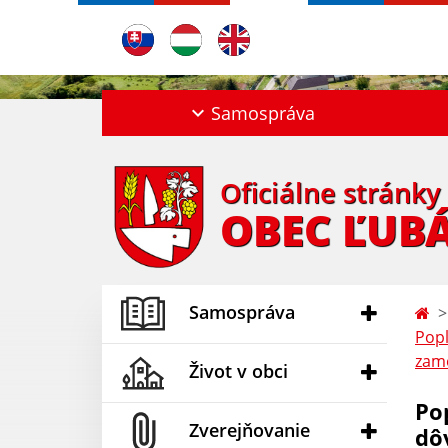
Samospráva
Oficiálne stránky
OBEC ĽUB
Samospráva
Popl
zame
Život v obci
Po
Zverejňovanie
dô