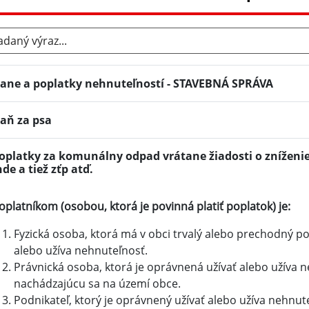
aný výraz...
ane a poplatky nehnuteľností - STAVEBNÁ SPRÁVA
aň za psa
oplatky za komunálny odpad vrátane žiadosti o zníženi
nde a tiež zťp atď.
oplatníkom (osobou, ktorá je povinná platiť poplatok) je:
Fyzická osoba, ktorá má v obci trvalý alebo prechodný p
alebo užíva nehnuteľnosť.
Právnická osoba, ktorá je oprávnená užívať alebo užíva 
nachádzajúcu sa na území obce.
Podnikateľ, ktorý je oprávnený užívať alebo užíva nehnu