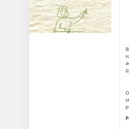
B
v
a
o
O
s
p
P