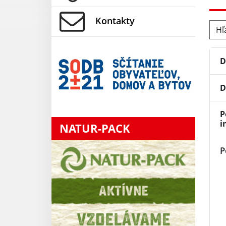
Kontakty
Hľad
D
D
P
i
NATUR-PACK
P