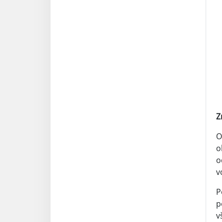
Z
O
o
o
v
P
p
v