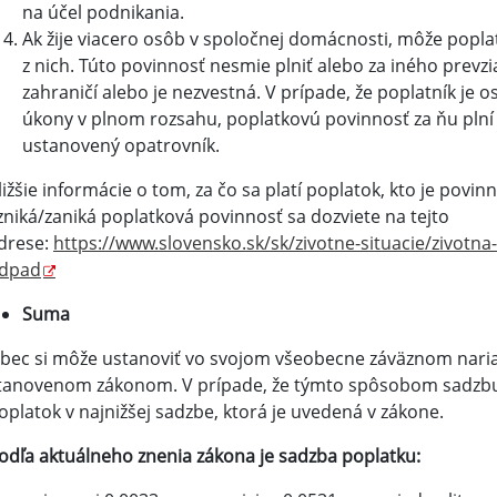
na účel podnikania.
Ak žije viacero osôb v spoločnej domácnosti, môže popla
z nich. Túto povinnosť nesmie plniť alebo za iného prevz
zahraničí alebo je nezvestná. V prípade, že poplatník je 
úkony v plnom rozsahu, poplatkovú povinnosť za ňu plní
ustanovený opatrovník.
ližšie informácie o tom, za čo sa platí poplatok, kto je povinn
zniká/zaniká poplatková povinnosť sa dozviete na tejto
drese:
https://www.slovensko.sk/sk/zivotne-situacie/zivotn
dpad
Suma
bec si môže ustanoviť vo svojom všeobecne záväznom naria
tanovenom zákonom. V prípade, že týmto spôsobom sadzbu p
oplatok v najnižšej sadzbe, ktorá je uvedená v zákone.
odľa aktuálneho znenia zákona je sadzba poplatku: