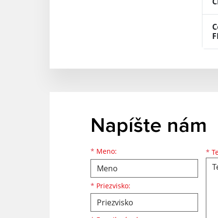
C
C
F
Napíšte nám
Meno
Priezvisko
E-mailová adresa
*
Meno:
*
Te
*
Priezvisko: