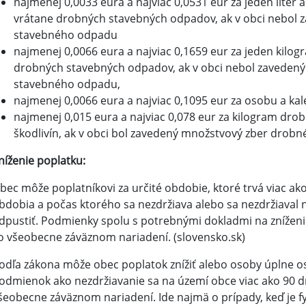
najmenej 0,0033 eura a najviac 0,0531 eur za jeden lit
vrátane drobných stavebných odpadov, ak v obci nebol
stavebného odpadu
najmenej 0,0066 eura a najviac 0,1659 eur za jeden kil
drobných stavebných odpadov, ak v obci nebol zaveden
stavebného odpadu,
najmenej 0,0066 eura a najviac 0,1095 eur za osobu a ka
najmenej 0,015 eura a najviac 0,078 eur za kilogram d
škodlivín, ak v obci bol zavedený množstvový zber dro
níženie poplatku:
bec môže poplatníkovi za určité obdobie, ktoré trvá viac ak
bdobia a počas ktorého sa nezdržiava alebo sa nezdržiaval n
dpustiť. Podmienky spolu s potrebnými dokladmi na zníženi
o všeobecne záväznom nariadení. (slovensko.sk)
odľa zákona môže obec poplatok znížiť alebo osoby úplne os
odmienok ako nezdržiavanie sa na území obce viac ako 90 d
šeobecne záväznom nariadení. Ide najmä o prípady, keď je f