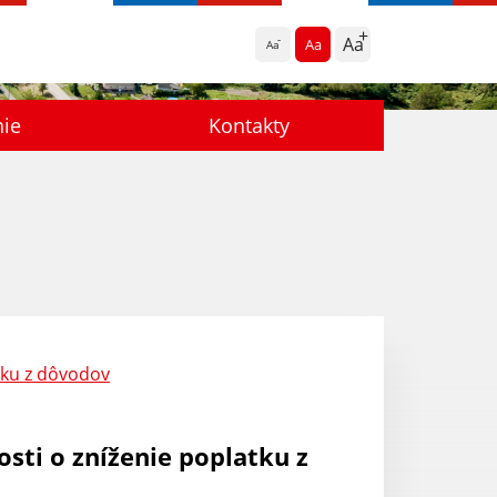
Aa
Aa
Aa
nie
Kontakty
tku z dôvodov
sti o zníženie poplatku z