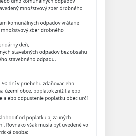
er alebo dm3 komunálnych odpadov
 zavedený množstvový zber drobného
ogram komunálnych odpadov vrátane
ý množstvový zber drobného
lendárny deň,
robných stavebných odpadov bez obsahu
bného stavebného odpadu.
o 90 dní v priebehu zdaňovacieho
a území obce, poplatok znížiť alebo
e alebo odpustenie poplatku obec určí
lobodiť od poplatku aj za iných
ní. Rovnako však musia byť uvedené vo
yzická osoba: