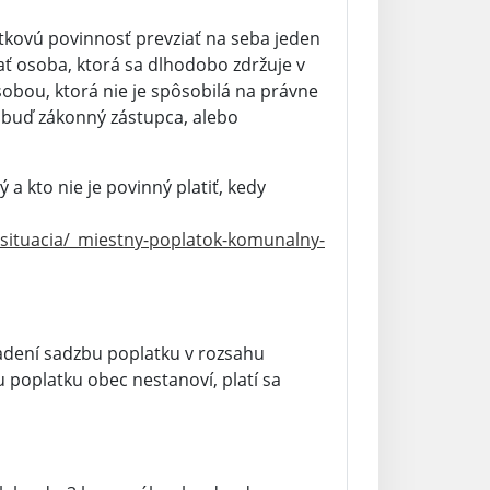
tkovú povinnosť prevziať na seba jeden
iať osoba, ktorá sa dlhodobo zdržuje v
osobou, ktorá nie je spôsobilá na právne
 buď zákonný zástupca, alebo
ý a kto nie je povinný platiť, kedy
a-situacia/_miestny-poplatok-komunalny-
dení sadzbu poplatku v rozsahu
oplatku obec nestanoví, platí sa