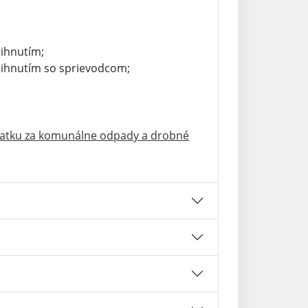
tihnutím;
stihnutím so sprievodcom;
platku za komunálne odpady a drobné