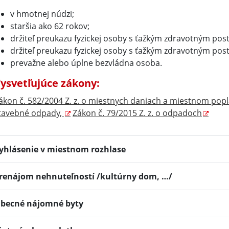
v hmotnej núdzi;
staršia ako 62 rokov;
držiteľ preukazu fyzickej osoby s ťažkým zdravotným pos
držiteľ preukazu fyzickej osoby s ťažkým zdravotným po
prevažne alebo úplne bezvládna osoba.
ysvetľujúce zákony:
ákon č. 582/2004 Z. z. o miestnych daniach a miestnom po
tavebné odpady,
Zákon č. 79/2015 Z. z. o odpadoch
yhlásenie v miestnom rozhlase
renájom nehnuteľností /kultúrny dom, …/
becné nájomné byty