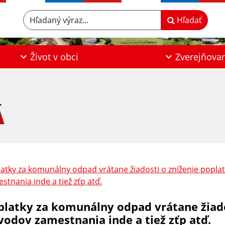
Hľadaný výraz...
Hľadať
Život v obci
Zverejňova
Á
atky za komunálny odpad vrátane žiadosti o zníženie popla
stnania inde a tiež zťp atď.
platky za komunálny odpad vrátane žiado
vodov zamestnania inde a tiež zťp atď.