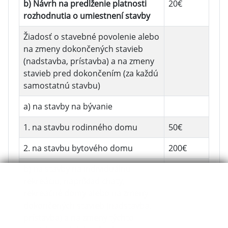
b) Návrh na predĺženie platnosti
20€
rozhodnutia o umiestnení stavby
Žiadosť o stavebné povolenie alebo
na zmeny dokončených stavieb
(nadstavba, prístavba) a na zmeny
stavieb pred dokončením (za každú
samostatnú stavbu)
a) na stavby na bývanie
1. na stavbu rodinného domu
50€
2. na stavbu bytového domu
200€
b) na stavby na individuálnu
rekreáciu, napríklad chaty,
rekreačné domy alebo na zmeny
dokončených stavieb (nadstavba,
prístavba) a na zmeny týchto