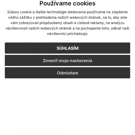
stavieb pred dokončením
Používame cookies
Súbory cookie a ďalšie technológie sledovania používame na zlepšenie
1. ak zastavaná plocha nepresahuje
25€
vášho zážitku z prehliadania našich webových stránok, na to, aby sme
25 m2
vám zobrazovali prispôsobený obsah a cielené reklamy, na analýzu
návštevnosti našich webových stránok a na pochopenie toho, odkiaľ naši
2. ak zastavaná plocha presahuje
50€
návštevníci prichádzajú.
25 m2
SÚHLASÍM
c) na stavebné úpravy
dokončených stavieb vyžadujúce
Zmeniť moje nastavenia
stavebné povolenie
Odmietam
1. rodinných domov a stavieb na
35€
individuálnu rekreáciu
2. bytových domov
100€
d) na stavby, ktoré sú súčasťou
alebo príslušenstvom rodinných
domov alebo stavieb na
individuálnu rekreáciu