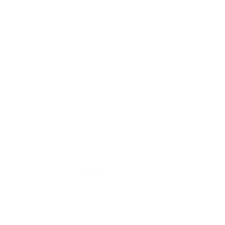
Návrh na vydanie územného rozhodnutia
Žiadosť o zriadenie vjazdu miestnej
komunikácie
Povolenie na odstránenie stavby,
nariadenie odstránenia stavby, dodatočné
povolenie stavieb
Napíšte nám
Meno
Priezvisko
E-mailová adresa
*
Meno: