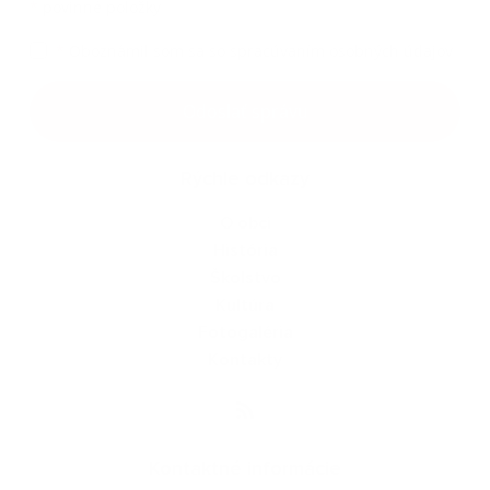
*
povinné položky
*
Oboznámil som sa so
spracúvaním osobných údajov
Google reCaptcha Response
Odoslať správu
Rýchle odkazy
O obci
História
Školstvo
Kultúra
Fotogaléria
Kontakty
Kontaktné informácie