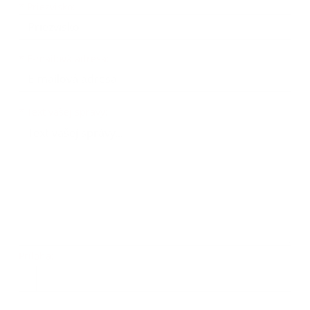
*
Priezvisko:
*
E-mailová adresa:
Text vašej správy...
*
Text vašej správy:
Príloha:
Príloha