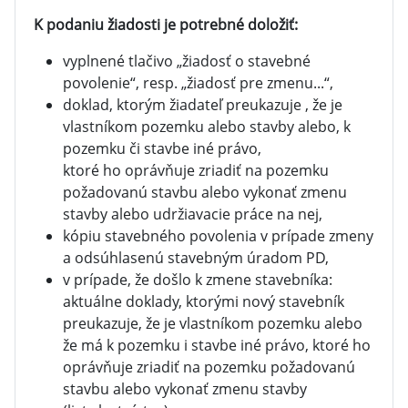
K podaniu žiadosti je potrebné doložiť:
vyplnené tlačivo „žiadosť o stavebné
povolenie“, resp. „žiadosť pre zmenu...“,
doklad, ktorým žiadateľ preukazuje , že je
vlastníkom pozemku alebo stavby alebo, k
pozemku či stavbe iné právo,
ktoré ho oprávňuje zriadiť na pozemku
požadovanú stavbu alebo vykonať zmenu
stavby alebo udržiavacie práce na nej,
kópiu stavebného povolenia v prípade zmeny
a odsúhlasenú stavebným úradom PD,
v prípade, že došlo k zmene stavebníka:
aktuálne doklady, ktorými nový stavebník
preukazuje, že je vlastníkom pozemku alebo
že má k pozemku i stavbe iné právo, ktoré ho
oprávňuje zriadiť na pozemku požadovanú
stavbu alebo vykonať zmenu stavby