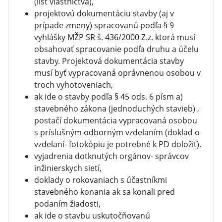
(list vlastníctva),
projektovú dokumentáciu stavby (aj v
prípade zmeny) spracovanú podľa § 9
vyhlášky MŽP SR š. 436/2000 Z.z. ktorá musí
obsahovať spracovanie podľa druhu a účelu
stavby. Projektová dokumentácia stavby
musí byť vypracovaná oprávnenou osobou v
troch vyhotoveniach,
ak ide o stavby podľa § 45 ods. 6 písm a)
stavebného zákona (jednoduchých stavieb) ,
postačí dokumentácia vypracovaná osobou
s príslušným odborným vzdelaním (doklad o
vzdelaní- fotokópiu je potrebné k PD doložiť).
vyjadrenia dotknutých orgánov- správcov
inžinierskych sietí,
doklady o rokovaniach s účastníkmi
stavebného konania ak sa konali pred
podaním žiadosti,
ak ide o stavbu uskutočňovanú