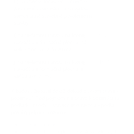
h) na stavby dočasných objektov
50€
zariadení staveniska, ak sa vydáva
samostatné stavebné povolenie na
stavby
i) na reklamnú stavbu, na ktorej
60€
najväčšia informačná plocha má
veľkosť od 3 m2 do 20 m2
j) na reklamnú stavbu, na ktorej
150€
najväčšia informačná plocha je
väčšia ako 20 m2
K žiadosti žiadateľ doloží doklad o „inom práve k
pozemku“. Pod pojmom iné právo k pozemku sa
podľa § 139 ods. 1 stavebného zákona – podľa
povahy prípadu rozumie:
nájomná zmluva,
dohoda o budúcej kúpnej zmluve, z ktorých