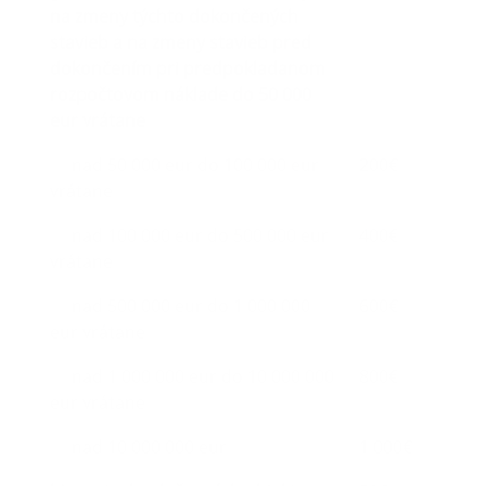
na zmeny týchto dokončených
stavieb a na zmeny stavieb pred
dokončením pri predpokladanom
rozpočtovom náklade do 50 000
eur vrátane
nad 50 000 eur do 100 000 eur
200€
vrátane
nad 100 000 eur do 500 000 eur
400€
vrátane
nad 500 000 eur do 1 000 000
600€
eur vrátane
nad 1 000 000 eur do 10 000 000
800€
eur vrátane
nad 10 000 000 eur
1 000€