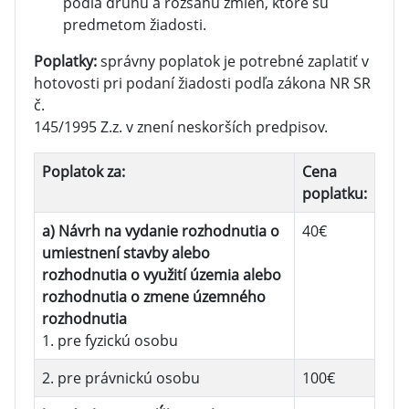
podľa druhu a rozsahu zmien, ktoré sú
predmetom žiadosti.
Poplatky:
správny poplatok je potrebné zaplatiť v
hotovosti pri podaní žiadosti podľa zákona NR SR
č.
145/1995 Z.z. v znení neskorších predpisov.
Poplatok za:
Cena
poplatku:
a) Návrh na vydanie rozhodnutia o
40€
umiestnení stavby alebo
rozhodnutia o využití územia alebo
rozhodnutia o zmene územného
rozhodnutia
1. pre fyzickú osobu
2. pre právnickú osobu
100€