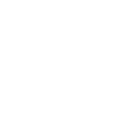
1. garáže s jedným alebo dvoma
30€
miestami
2. na prípojky na existujúcu verejnú
30€
rozvodnú sieť
3. na vodné stavby, napríklad
30€
studne, vsaky nad 5 m2, malé
čistiarne odpadových vôd, jazierka
4. na spevnené plochy a parkoviská
30€
5. na stavby s doplnkovou funkciou
30€
k týmto stavbám, napríklad letné
kuchyne, bazény, sklady
e) na stavby, ktoré sú súčasťou
alebo príslušenstvom k bytovým
domom a ostatným budovám