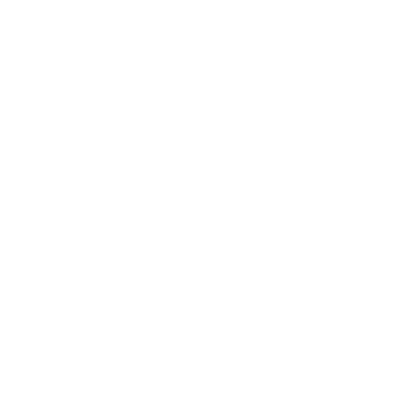
1. garáže s jedným alebo dvoma
50€
miestami
2. na prípojky na existujúcu verejnú
50€
rozvodnú sieť
3. na vodné stavby, napríklad
50€
studne, vsaky nad 5 m2, malé
čistiarne odpadových vôd, jazierka
4. na spevnené plochy a parkoviská
50€
5. na stavby s doplnkovou funkciou,
50€
napríklad prístrešky, sklady
f) na zmeny dokončených stavieb a
20€
na zmeny týchto stavieb pred
dokončením podľa písmen d) a e)
g) na ostatné neuvedené stavby a
100€