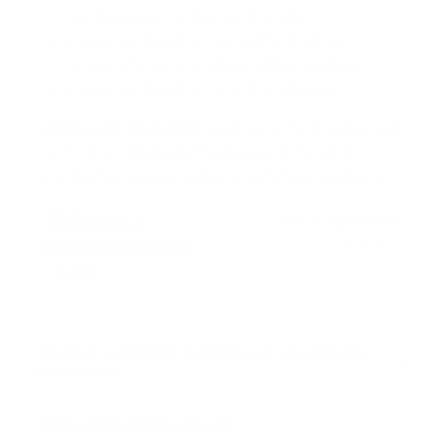
vyplýva právo uskutočniť stavbu,
právo vyplývajúce z vecného bremena
spojeného s pozemkom alebo stavbou,
právo vyplývajúce z iných predpisov.
Lehota pre vybavenie
: v jednoduchých prípadoch
do 30 dní, v zložitejších prípadoch do 60 dní
(v prípade prerušenia konania lehoty neplynú).
Žiadosť o
Dátum vyvesenia:
stavebné povolenie
|
23.08.2022
0.05 Mb
Žiadosť o predĺženie platnosti stavebného
povolenia
Kolaudačné rozhodnutie