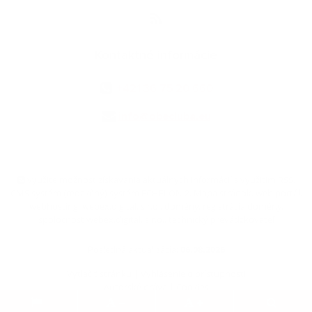
Kontaktné informácie
+421 36 75 20 660
info@obecluba.eu
využite možnosť získavania aktuálnych informácií s využitím RSS
,
CMS systém (redakčný) systém ECHELON 2,
Mapa stránok
,
web portál
,
webhosting
,
webex.digital, s.r.o.
,
domény
,
registrácia domény
,
spoločnosť webex.digital, s.r.o.
,
technický prevádzkovateľ
Posledná aktualizácia:
06.08.2026
Vytlačiť stránku
|
Vyhlásenie o prístupnosti
Autorské práva
|
Cookies
.
.
.
.
.
.