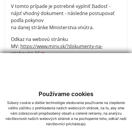
V tomto prípade je potrebné vyplniť žiadosť -
nájsť vhodný dokument - následne postupovať
podľa pokynov
na danej stránke Ministerstva vnútra.
Odkaz na webovú stránku
MV:
https://www.minv.sk/?dokumenty-na-
stiahnutie-16
Povolenie na odstránenie stavby,
nariadenie odstránenia stavby, dodatočné
povolenie stavieb
Používame cookies
Súbory cookie a ďalšie technológie sledovania používame na zlepšenie
vášho zážitku z prehliadania našich webových stránok, na to, aby sme
vám zobrazovali prispôsobený obsah a cielené reklamy, na analýzu
návštevnosti našich webových stránok a na pochopenie toho, odkiaľ naši
návštevníci prichádzajú.
Napíšte nám