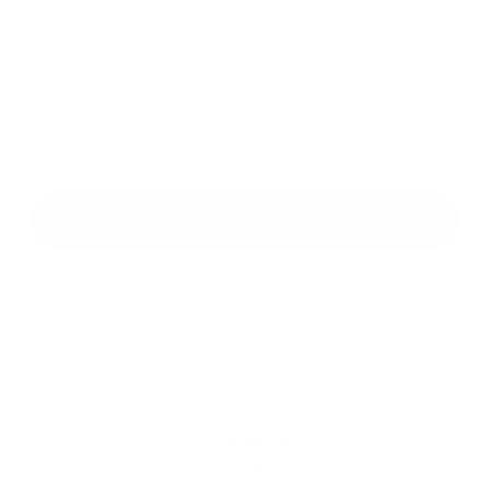
Príloha:
Príloha
*
povinné položky
*
Oboznámil som sa so
spracúvaním osobných údajov
Google reCaptcha Response
Odoslať správu
Rýchle odkazy
O obci
História
Školstvo
Kultúra
Fotogaléria
Kontakty