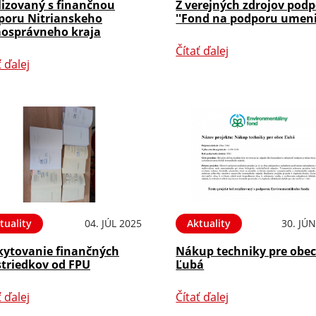
lizovaný s finančnou
Z verejných zdrojov podp
poru Nitrianskeho
''Fond na podporu umeni
osprávneho kraja
Čítať ďalej
ť ďalej
tuality
04. JÚL 2025
Aktuality
30. JÚ
kytovanie finančných
Nákup techniky pre obe
striedkov od FPU
Ľubá
ť ďalej
Čítať ďalej