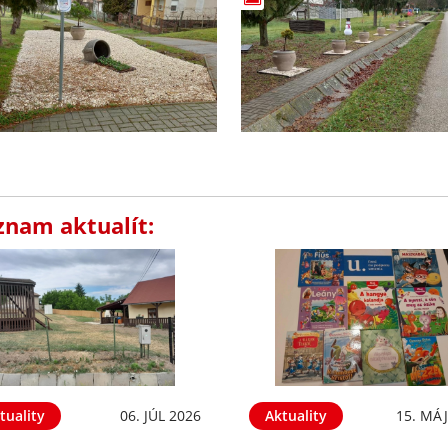
znam aktualít:
tuality
06. JÚL 2026
Aktuality
15. MÁJ