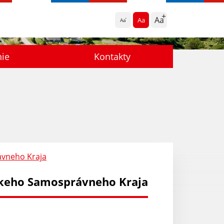
Aa
Aa
Aa
nie
Kontakty
ávneho Kraja
skeho Samosprávneho Kraja