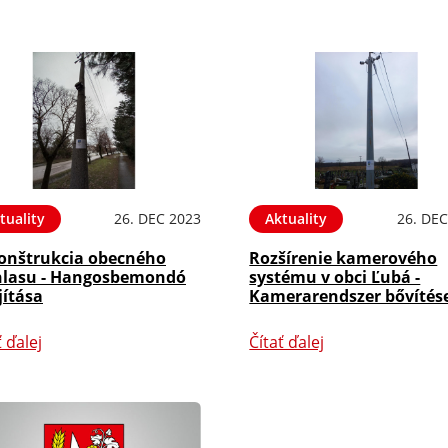
tuality
26. DEC 2023
Aktuality
26. DEC
onštrukcia obecného
Rozšírenie kamerového
hlasu - Hangosbemondó
systému v obci Ľubá -
jítása
Kamerarendszer bővítés
ť ďalej
Čítať ďalej