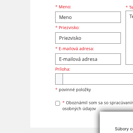
Meno
Priezvisko
E-mailová adresa
*
Meno:
*
Te
*
Priezvisko:
*
E-mailová adresa:
Príloha:
Príloha
*
povinné položky
*
Oboznámil som sa so
spracúvan
osobných údajov
Súbory co