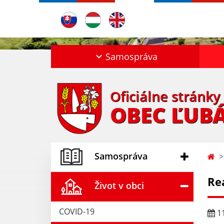
Samospráva
Oficiálne stránky
OBEC ĽUB
Samospráva
Re
Život v obci
COVID-19
11