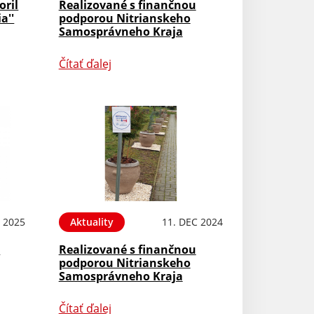
oril
Realizované s finančnou
a''
podporou Nitrianskeho
Samosprávneho Kraja
Čítať ďalej
N 2025
Aktuality
11. DEC 2024
c
Realizované s finančnou
podporou Nitrianskeho
Samosprávneho Kraja
Čítať ďalej