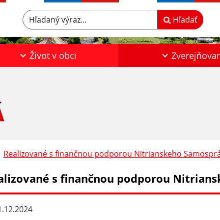
Hľadaný výraz...
Hľadať
Život v obci
Zverejňova
Á
Realizované s finančnou podporou Nitrianskeho Samospr
alizované s finančnou podporou Nitrian
.12.2024