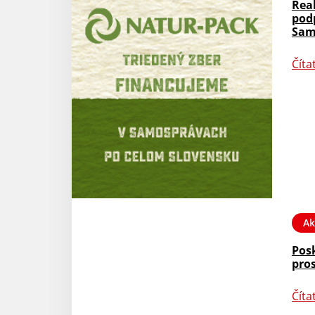
Rea
pod
Sam
Číta
Ak
Pos
pro
Číta