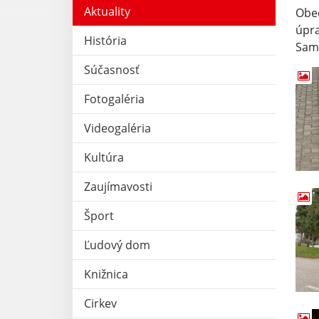
Aktuality
Obec
úpra
História
Samo
Súčasnosť
Fotogaléria
Videogaléria
Kultúra
Zaujímavosti
Šport
Ľudový dom
Knižnica
Cirkev