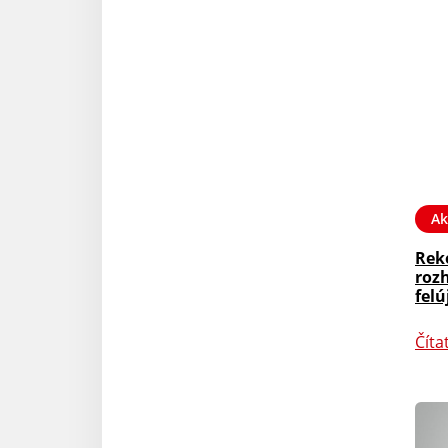
Ak
Rek
roz
felú
Číta