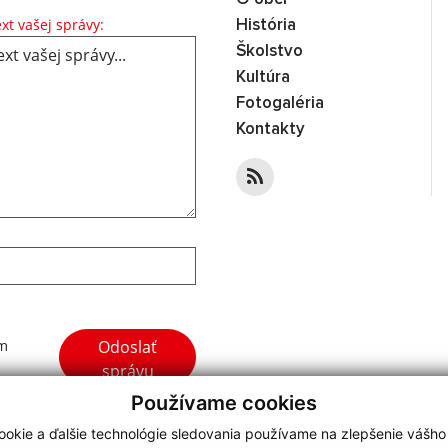
Text vašej správy...
xt vašej správy:
História
Školstvo
Kultúra
Fotogaléria
Kontakty
Google reCaptcha Response
Odoslať
ím
správu
Používame cookies
okie a ďalšie technológie sledovania používame na zlepšenie vášho