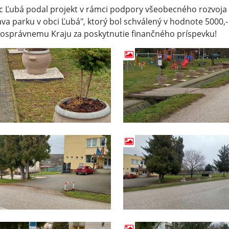
 Ľubá podal projekt v rámci podpory všeobecného rozvoj
va parku v obci Ľubá", ktorý bol schválený v hodnote 5000,
správnemu Kraju za poskytnutie finančného príspevku!