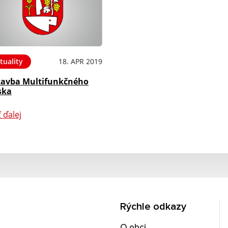
tuality
18. APR 2019
tavba Multifunkčného
ska
ť ďalej
Rýchle odkazy
O obci