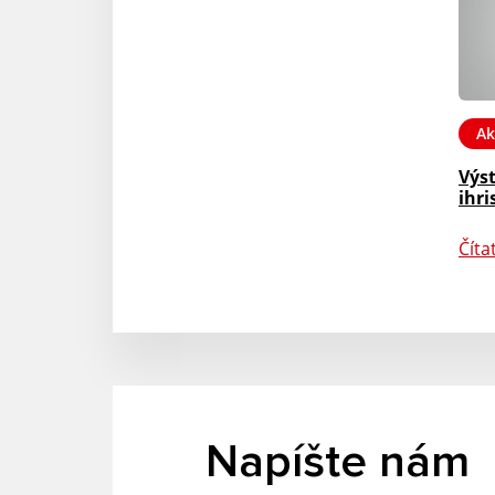
Ak
Výs
ihri
Číta
Napíšte nám