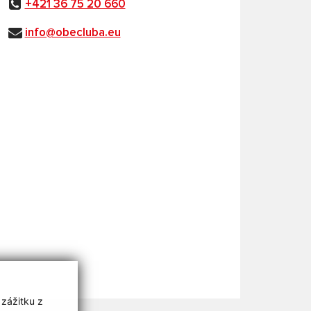
+421 36 75 20 660
info@obecluba.eu
 zážitku z