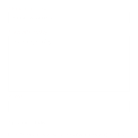
*
E-mailová adresa:
Text vašej správy...
*
Text vašej správy:
Príloha:
Príloha
*
povinné položky
*
Oboznámil som sa so
spracúvaním osobných údajov