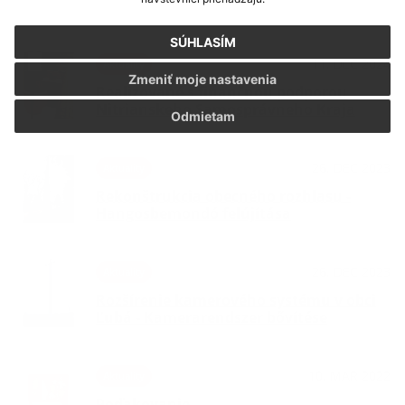
SÚHLASÍM
11. DEC 2024
Aktuality
Zmeniť moje nastavenia
Realizované s finančnou podporou
Nitrianskeho Samosprávneho Kraja
Odmietam
26. DEC 2023
Aktuality
Rekonštrukcia obecného rozhlasu -
Hangosbemondó felújítása
26. DEC 2023
Aktuality
Rozšírenie kamerového systému v obci
Ľubá - Kamerarendszer bővítése
10. MAR 2022
Aktuality
Poďakovanie